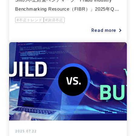
Benchmarking Resource（FIBR）」2025年Q2
の最新データを追加公開
#不正トレンド
#決済不正
Read more
2025.07.22