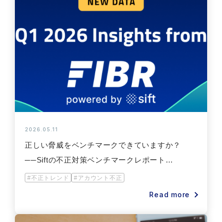
2026.05.11
正しい脅威をベンチマークできていますか？
──Siftの不正対策ベンチマークレポート
「FIBR」から見る2026年第1四半期インサイト
#不正トレンド
#アカウント不正
Read more