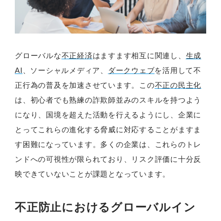
グローバルな
不正経済
はますます相互に関連し、
生成
AI
、ソーシャルメディア、
ダークウェブ
を活用して不
正行為の普及を加速させています。この
不正の民主化
は、初心者でも熟練の詐欺師並みのスキルを持つよう
になり、国境を超えた活動を行えるようにし、企業に
とってこれらの進化する脅威に対応することがますま
す困難になっています。多くの企業は、これらのトレ
ンドへの可視性が限られており、リスク評価に十分反
映できていないことが課題となっています。
不正防止におけるグローバルイン